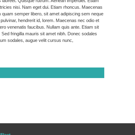
ius laoreet. Quisque rutrum. Aenean imperdiet. Etiam
 ultricies nisi. Nam eget dui. Etiam rhoncus. Maecenas
 quam semper libero, sit amet adipiscing sem neque
pulvinar, hendrerit id, lorem. Maecenas nec odio et
bero venenatis faucibus. Nullam quis ante. Etiam sit
. Sed fringilla mauris sit amet nibh. Donec sodales
dum sodales, augue velit cursus nunc,
Fleet