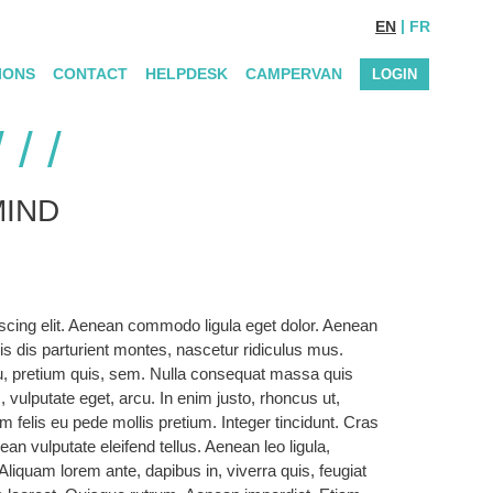
EN
FR
IONS
CONTACT
HELPDESK
CAMPERVAN
LOGIN
MIND
scing elit. Aenean commodo ligula eget dolor. Aenean
 dis parturient montes, nascetur ridiculus mus.
eu, pretium quis, sem. Nulla consequat massa quis
c, vulputate eget, arcu. In enim justo, rhoncus ut,
m felis eu pede mollis pretium. Integer tincidunt. Cras
 vulputate eleifend tellus. Aenean leo ligula,
 Aliquam lorem ante, dapibus in, viverra quis, feugiat