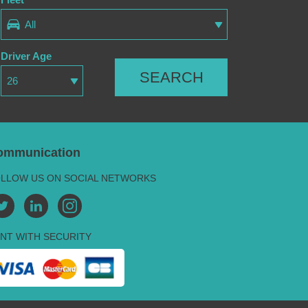
All
Driver Age
SEARCH
26
ommunication
LLOW US ON SOCIAL NETWORKS
NT WITH SECURITY