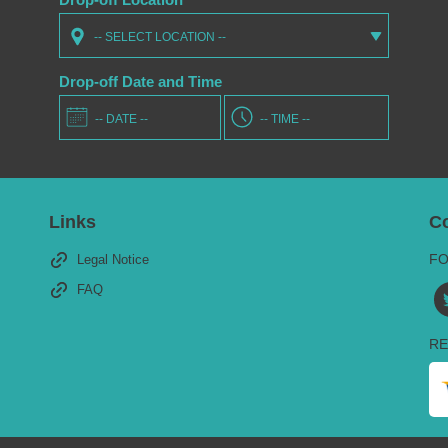
-- SELECT LOCATION --
Drop-off Date and Time
Links
C
FO
Legal Notice
FAQ
RE