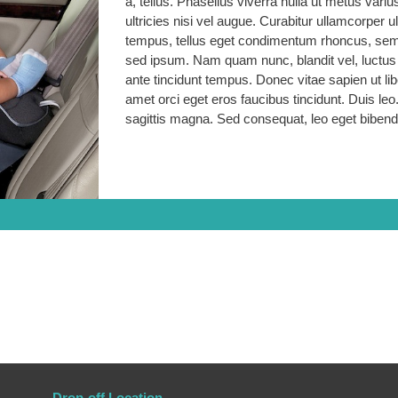
a, tellus. Phasellus viverra nulla ut metus var
ultricies nisi vel augue. Curabitur ullamcorper
tempus, tellus eget condimentum rhoncus, sem
sed ipsum. Nam quam nunc, blandit vel, luctus 
ante tincidunt tempus. Donec vitae sapien ut li
amet orci eget eros faucibus tincidunt. Duis leo
sagittis magna. Sed consequat, leo eget biben
Drop-off Location